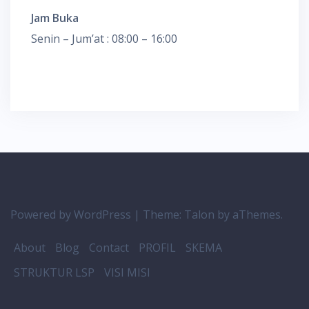
Jam Buka
Senin – Jum’at : 08:00 – 16:00
Powered by WordPress
|
Theme:
Talon
by aThemes.
About
Blog
Contact
PROFIL
SKEMA
STRUKTUR LSP
VISI MISI